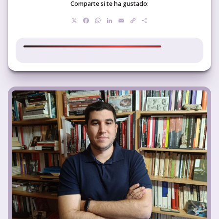
Comparte si te ha gustado:
X
Facebook
WhatsApp
LinkedIn
Email
Copy
Compartir
Link