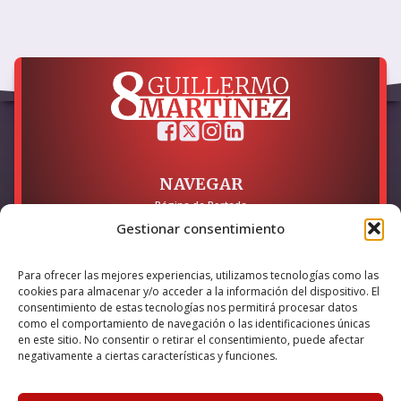
NAVEGAR
Página de Portada
Sobre mí / Contacto
Gestionar consentimiento
LEGAL
Para ofrecer las mejores experiencias, utilizamos tecnologías como las
Política de Privacidad
cookies para almacenar y/o acceder a la información del dispositivo. El
Política de Cookies
consentimiento de estas tecnologías nos permitirá procesar datos
Accesibilidad
como el comportamiento de navegación o las identificaciones únicas
en este sitio. No consentir o retirar el consentimiento, puede afectar
Esta empresa ha sido beneficiaria del bono Kit Digital y lo ha
negativamente a ciertas características y funciones.
utilizado para la solución digital: Sitio web y presencia en
internet, financiado por la Unión Europea – NextGeneration EU