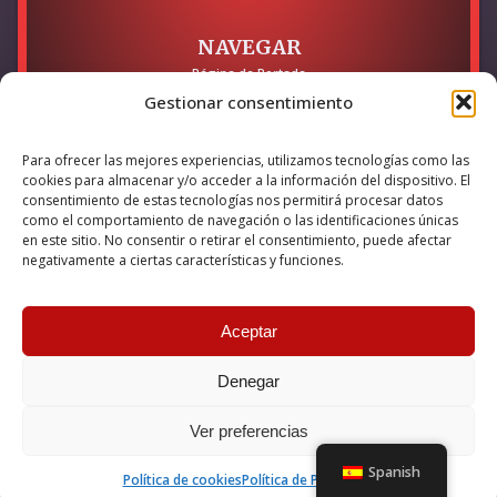
NAVEGAR
Página de Portada
Sobre mí / Contacto
Gestionar consentimiento
LEGAL
Para ofrecer las mejores experiencias, utilizamos tecnologías como las
Política de Privacidad
cookies para almacenar y/o acceder a la información del dispositivo. El
Política de Cookies
consentimiento de estas tecnologías nos permitirá procesar datos
Accesibilidad
como el comportamiento de navegación o las identificaciones únicas
en este sitio. No consentir o retirar el consentimiento, puede afectar
Esta empresa ha sido beneficiaria del bono Kit Digital y lo ha
negativamente a ciertas características y funciones.
utilizado para la solución digital: Sitio web y presencia en
internet, financiado por la Unión Europea – NextGeneration EU
Aceptar
Denegar
© 2026 Guillermo Martínez | Todos los derechos reservados |
Powered by
Anova IT
Ver preferencias
Spanish
Política de cookies
Política de Privacidad