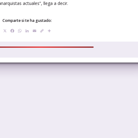
narquistas actuales”, llega a decir.
Comparte si te ha gustado:
X
Facebook
WhatsApp
LinkedIn
Email
Copy
Compartir
Link