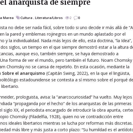
el anarquista de siempre
a Marea
Cultura
,
Literatura/Libros
2
0
ista no debe ser nada fácil, sobre todo si uno decide ir más allá de “A
 en la pared y emblemas rojinegros en un mundo aplastado por el
 y la individualidad. Nada más lejos de ello, esta doctrina, “la Idea”,
 dos siglos, un tiempo en el que siempre demostró estar a la altura d
stancias, aunque eso, también siempre, se haya demostrado a
. Una forma de ver el mundo, pero también el futuro. Noam Chomsky 
m Chomsky no se cansa de repetirlo. En esta ocasión, mediante la
ón
Sobre el anarquismo
(Capitán Swing, 2022), en la que el lingüista,
 politólogo estadounidense se contesta a sí mismo sobre el porqué de
libertario.
neider, prologuista, avisa: la “anarcocuriosidad” ha vuelto. Muy lejos
pendiada “propaganda por el hecho” de los anarquistas de las primeras
l siglo XX, el periodista encargado de introducir la obra apunta, certe
ropio Chomsky (Filadelfia, 1928), quien no ve contradicción entre
nos ideales libertarios mientras se lucha por reformas más discretas.
ciedad más libre y más justa a corto plazo: “Su humildad es el antídot