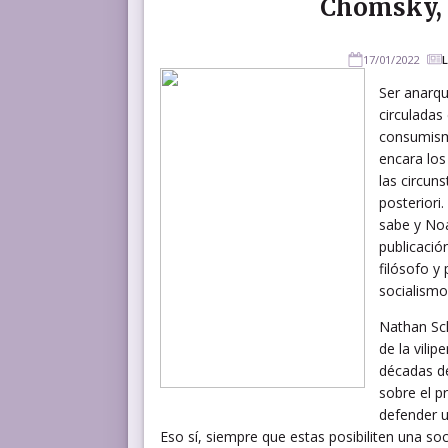
Chomsky, 
17/01/2022
L
Ser anarqu
circuladas
consumismo
encara los
las circun
posteriori
sabe y Noa
publicaci
filósofo y
socialismo 
Nathan Sch
de la vili
décadas de
sobre el p
defender u
Eso sí, siempre que estas posibiliten una so