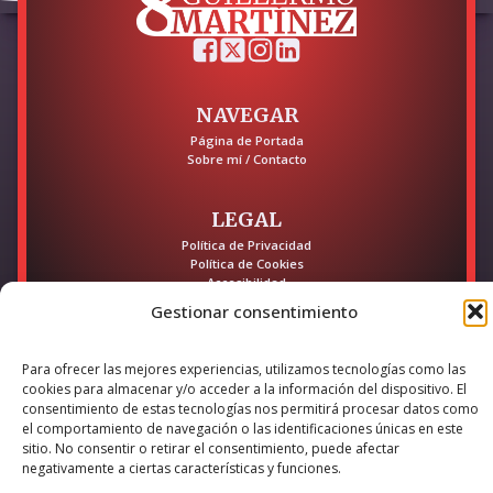
NAVEGAR
Página de Portada
Sobre mí / Contacto
LEGAL
Política de Privacidad
Política de Cookies
Accesibilidad
Gestionar consentimiento
Esta empresa ha sido beneficiaria del bono Kit Digital y lo ha
utilizado para la solución digital: Sitio web y presencia en
internet, financiado por la Unión Europea – NextGeneration EU
Para ofrecer las mejores experiencias, utilizamos tecnologías como las
cookies para almacenar y/o acceder a la información del dispositivo. El
consentimiento de estas tecnologías nos permitirá procesar datos como
el comportamiento de navegación o las identificaciones únicas en este
© 2026 Guillermo Martínez | Todos los derechos reservados |
sitio. No consentir o retirar el consentimiento, puede afectar
negativamente a ciertas características y funciones.
Powered by
Anova IT