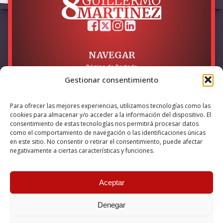
NAVEGAR
Página de Portada
Sobre mí / Contacto
Gestionar consentimiento
LEGAL
Para ofrecer las mejores experiencias, utilizamos tecnologías como las
Política de Privacidad
cookies para almacenar y/o acceder a la información del dispositivo. El
Política de Cookies
consentimiento de estas tecnologías nos permitirá procesar datos
Accesibilidad
como el comportamiento de navegación o las identificaciones únicas
en este sitio. No consentir o retirar el consentimiento, puede afectar
Esta empresa ha sido beneficiaria del bono Kit Digital y lo ha
negativamente a ciertas características y funciones.
utilizado para la solución digital: Sitio web y presencia en
internet, financiado por la Unión Europea – NextGeneration EU
Aceptar
Denegar
© 2026 Guillermo Martínez | Todos los derechos reservados |
Powered by
Anova IT