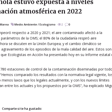
ñola estuvo expuesta a niveles
nación atmosférica en 2022
 Marea
Medio Ambiente / Ecologismo
2
0
empeoró respecto a 2020 y 2021; el aire contaminado afectó a la
 parámetros de la OMS; el 80% de la ciudadanía respiró aire
ora se discuten en la Unión Europea; y el cambio climático se
agravamiento de los episodios de la mala calidad del aire. Estos son
 que Ecologistas en Acción ha presentado hoy en su Informe estatal 
as 780 estaciones de control de la contaminación diseminadas por tod
s. “Hemos comparado los resultados con la normativa legal vigente, lo
menos laxos que los legales actualmente, y con los nuevos límites
an entre los actuales y los propuestos por la OMS”, ha explicado Mig
Comparte si te ha gustado: