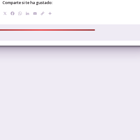
Comparte si te ha gustado:
X
Facebook
WhatsApp
LinkedIn
Email
Copy
Compartir
Link