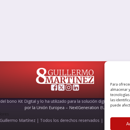
Para ofrece
almacenar y
tecnologías
las identifi
el bono Kit Digital y lo ha utilizado para la solución digital: Sitio web
puede afecta
por la Unión Europea – NextGeneration EU
Guillermo Martínez | Todos los derechos reservados |
Powered by
A
A