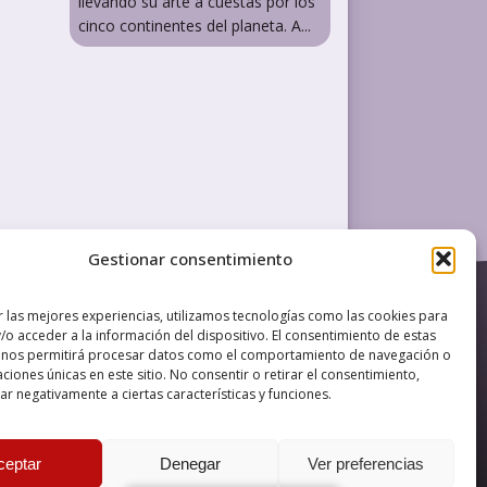
llevando su arte a cuestas por los
cinco continentes del planeta. A...
Gestionar consentimiento
LEGAL
Política de Privacidad
Política de Cookies
r las mejores experiencias, utilizamos tecnologías como las cookies para
/o acceder a la información del dispositivo. El consentimiento de estas
Accesibilidad
 nos permitirá procesar datos como el comportamiento de navegación o
caciones únicas en este sitio. No consentir o retirar el consentimiento,
 y presencia en internet, financiado
r negativamente a ciertas características y funciones.
nova IT
ceptar
Denegar
Ver preferencias