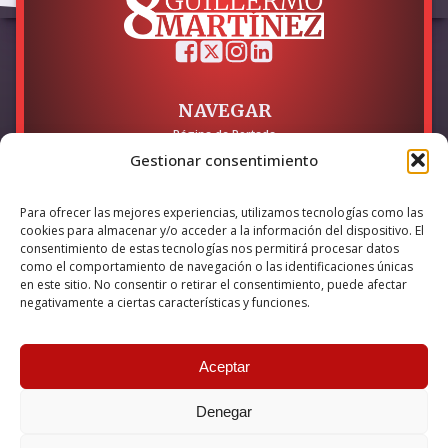
NAVEGAR
Página de Portada
Sobre mí / Contacto
Gestionar consentimiento
LEGAL
Para ofrecer las mejores experiencias, utilizamos tecnologías como las
Política de Privacidad
cookies para almacenar y/o acceder a la información del dispositivo. El
Política de Cookies
consentimiento de estas tecnologías nos permitirá procesar datos
Accesibilidad
como el comportamiento de navegación o las identificaciones únicas
en este sitio. No consentir o retirar el consentimiento, puede afectar
Esta empresa ha sido beneficiaria del bono Kit Digital y lo ha
negativamente a ciertas características y funciones.
utilizado para la solución digital: Sitio web y presencia en
internet, financiado por la Unión Europea – NextGeneration EU
Aceptar
Denegar
© 2026 Guillermo Martínez | Todos los derechos reservados |
Powered by
Anova IT