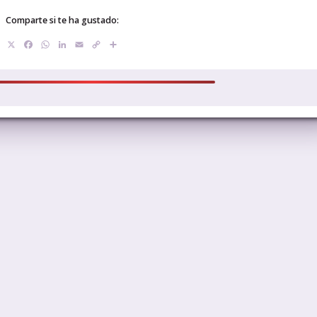
Comparte si te ha gustado:
X
Facebook
WhatsApp
LinkedIn
Email
Copy
Compartir
Link