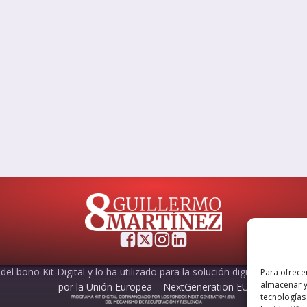
el bono Kit Digital y lo ha utilizado para la solución digital: Sitio web
Para ofrece
almacenar y
por la Unión Europea – NextGeneration EU
tecnologías