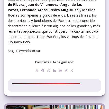
de Ribera
,
Juan de Villanueva
,
Ángel de las
Pozas
,
Fernando Arbós
,
Pedro Muguruza
y
Matilde
Ucelay
son apenas algunos de ellos. En estas líneas, los
dos escritores y fundadores de ‘Explora lo desconocido’
desentrañan quiénes fueron algunos de los grandes y más
recientes arquitectos que construyeron la capital, incluida
la primera arquitecta de España y los vecinos del Pozo del
Tío Raimundo.
Seguir leyendo
AQUÍ
Comparte si te ha gustado:
X
Facebook
WhatsApp
LinkedIn
Email
Copy
Compartir
Link