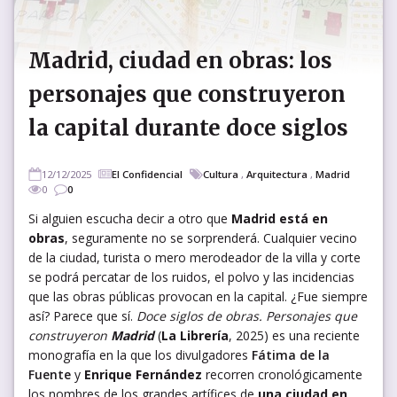
Madrid, ciudad en obras: los
personajes que construyeron
la capital durante doce siglos
12/12/2025
El Confidencial
Cultura
,
Arquitectura
,
Madrid
0
0
Si alguien escucha decir a otro que
Madrid está en
obras
, seguramente no se sorprenderá. Cualquier vecino
de la ciudad, turista o mero merodeador de la villa y corte
se podrá percatar de los ruidos, el polvo y las incidencias
que las obras públicas provocan en la capital. ¿Fue siempre
así? Parece que sí.
Doce siglos de obras. Personajes que
construyeron
Madrid
(
La Librería
, 2025) es una reciente
monografía en la que los divulgadores
Fátima de la
Fuente
y
Enrique Fernández
recorren cronológicamente
los nombres de los grandes artífices de
una ciudad en