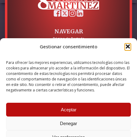
NAVEGAR
Página de Portada
Sobre mí / Contacto
Gestionar consentimiento
LEGAL
Para ofrecer las mejores experiencias, utilizamos tecnologías como las
Política de Privacidad
cookies para almacenar y/o acceder a la información del dispositivo. El
Política de Cookies
consentimiento de estas tecnologías nos permitirá procesar datos
Accesibilidad
como el comportamiento de navegación o las identificaciones únicas
en este sitio. No consentir o retirar el consentimiento, puede afectar
Esta empresa ha sido beneficiaria del bono Kit Digital y lo ha
negativamente a ciertas características y funciones.
utilizado para la solución digital: Sitio web y presencia en
internet, financiado por la Unión Europea – NextGeneration EU
Aceptar
Denegar
© 2026 Guillermo Martínez | Todos los derechos reservados |
Powered by
Anova IT