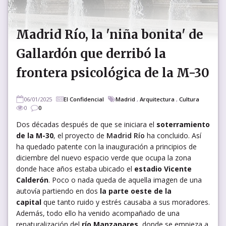
Madrid Río, la 'niña bonita' de
Gallardón que derribó la
frontera psicológica de la M-30
06/01/2025
El Confidencial
Madrid
,
Arquitectura
,
Cultura
0
0
Dos décadas después de que se iniciara el
soterramiento
de la M-30
, el proyecto de
Madrid Río
ha concluido. Así
ha quedado patente con la inauguración a principios de
diciembre del nuevo espacio verde que ocupa la zona
donde hace años estaba ubicado el
estadio Vicente
Calderón
. Poco o nada queda de aquella imagen de una
autovía partiendo en dos
la parte oeste de la
capital
que tanto ruido y estrés causaba a sus moradores.
Además, todo ello ha venido acompañado de una
renaturalización del
río Manzanares
, donde se empieza a