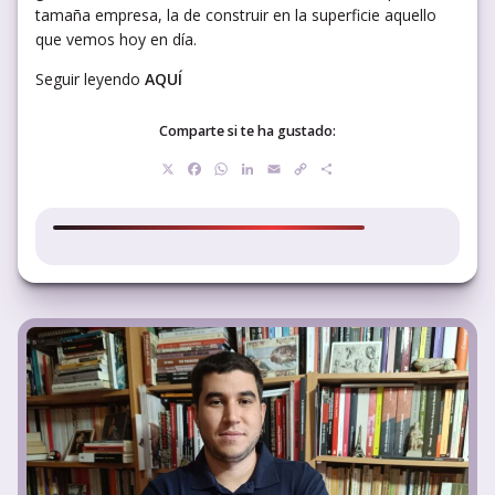
tamaña empresa, la de construir en la superficie aquello
que vemos hoy en día.
Seguir leyendo
AQUÍ
Comparte si te ha gustado:
X
Facebook
WhatsApp
LinkedIn
Email
Copy
Compartir
Link