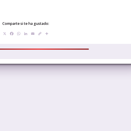
Comparte si te ha gustado:
X
Facebook
WhatsApp
LinkedIn
Email
Copy
Compartir
Link