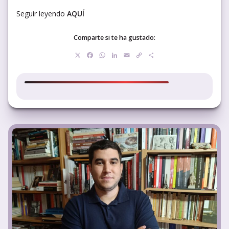
Seguir leyendo
AQUÍ
Comparte si te ha gustado:
X
Facebook
WhatsApp
LinkedIn
Email
Copy
Compartir
Link