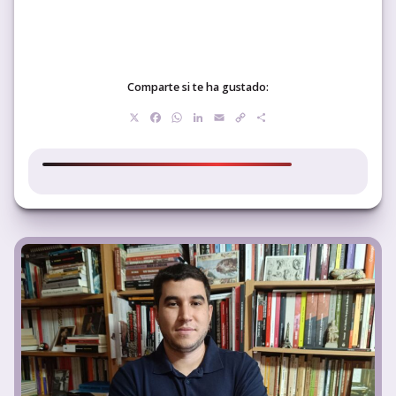
Comparte si te ha gustado:
X
Facebook
WhatsApp
LinkedIn
Email
Copy
Compartir
Link