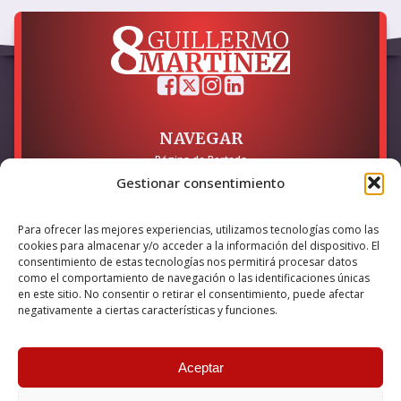
NAVEGAR
Página de Portada
Sobre mí / Contacto
Gestionar consentimiento
LEGAL
Para ofrecer las mejores experiencias, utilizamos tecnologías como las
Política de Privacidad
cookies para almacenar y/o acceder a la información del dispositivo. El
Política de Cookies
consentimiento de estas tecnologías nos permitirá procesar datos
Accesibilidad
como el comportamiento de navegación o las identificaciones únicas
en este sitio. No consentir o retirar el consentimiento, puede afectar
Esta empresa ha sido beneficiaria del bono Kit Digital y lo ha
negativamente a ciertas características y funciones.
utilizado para la solución digital: Sitio web y presencia en
internet, financiado por la Unión Europea – NextGeneration EU
Aceptar