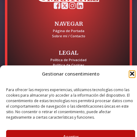
NAVEGAR
Página de Portada
Sobre mí / Contacto
LEGAL
Política de Privacidad
Política de Cookies
Accesibilidad
Gestionar consentimiento
Esta empresa ha sido beneficiaria del bono Kit Digital y lo ha
utilizado para la solución digital: Sitio web y presencia en
Para ofrecer las mejores experiencias, utilizamos tecnologías como las
internet, financiado por la Unión Europea – NextGeneration EU
cookies para almacenar y/o acceder a la información del dispositivo. El
consentimiento de estas tecnologías nos permitirá procesar datos como
el comportamiento de navegación o las identificaciones únicas en este
sitio. No consentir o retirar el consentimiento, puede afectar
© 2026 Guillermo Martínez | Todos los derechos reservados |
negativamente a ciertas características y funciones.
Powered by
Anova IT
Aceptar