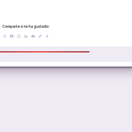
Comparte si te ha gustado:
X
Facebook
WhatsApp
LinkedIn
Email
Copy
Compartir
Link