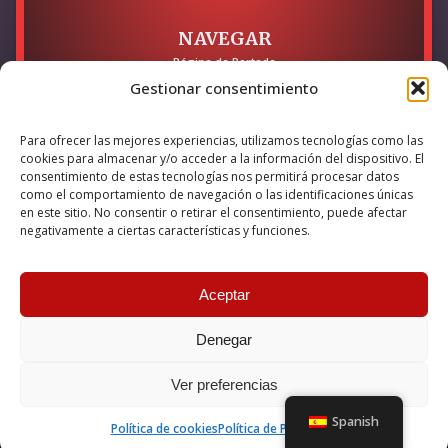
NAVEGAR
Página de Portada
Sobre mí / Contacto
Gestionar consentimiento
LEGAL
Para ofrecer las mejores experiencias, utilizamos tecnologías como las
Política de Privacidad
cookies para almacenar y/o acceder a la información del dispositivo. El
Política de Cookies
consentimiento de estas tecnologías nos permitirá procesar datos
Accesibilidad
como el comportamiento de navegación o las identificaciones únicas
en este sitio. No consentir o retirar el consentimiento, puede afectar
Esta empresa ha sido beneficiaria del bono Kit Digital y lo ha
negativamente a ciertas características y funciones.
utilizado para la solución digital: Sitio web y presencia en
internet, financiado por la Unión Europea – NextGeneration EU
Aceptar
Denegar
© 2026 Guillermo Martínez | Todos los derechos reservados |
Powered by
Anova IT
Ver preferencias
Spanish
Política de cookies
Política de Privacidad