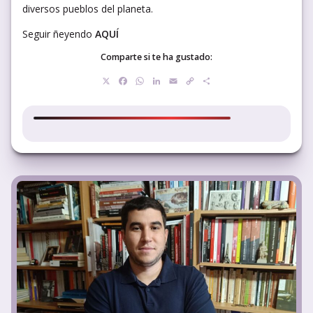
diversos pueblos del planeta.
Seguir ñeyendo
AQUÍ
Comparte si te ha gustado:
X
Facebook
WhatsApp
LinkedIn
Email
Copy
Compartir
Link