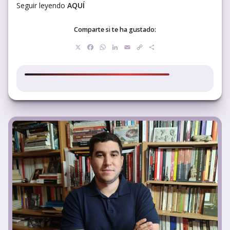
Seguir leyendo
AQUÍ
Comparte si te ha gustado:
X
Facebook
WhatsApp
LinkedIn
Email
Copy
Compartir
Link