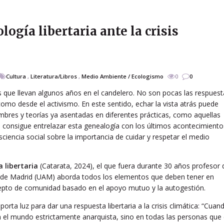
logía libertaria ante la crisis
Cultura
,
Literatura/Libros
,
Medio Ambiente / Ecologismo
0
0
os que llevan algunos años en el candelero. No son pocas las respuest
mo desde el activismo. En este sentido, echar la vista atrás puede
mbres y teorías ya asentadas en diferentes prácticas, como aquellas
o consigue entrelazar esta genealogía con los últimos acontecimiento
ciencia social sobre la importancia de cuidar y respetar el medio
a libertaria
(Catarata, 2024), el que fuera durante 30 años profesor 
a de Madrid (UAM) aborda todos los elementos que deben tener en
ncepto de comunidad basado en el apoyo mutuo y la autogestión.
rta luz para dar una respuesta libertaria a la crisis climática: “Cuan
o en el mundo estrictamente anarquista, sino en todas las personas que