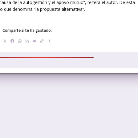
 causa de la autogestión y el apoyo mutuo”, reitera el autor. De esta
lo que denomina “la propuesta alternativa”.
Comparte si te ha gustado:
X
Facebook
WhatsApp
LinkedIn
Email
Copy
Compartir
Link