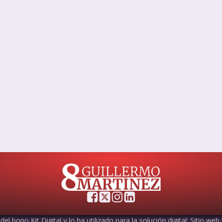
el bono Kit Digital y lo ha utilizado para la solución digital: Sitio web