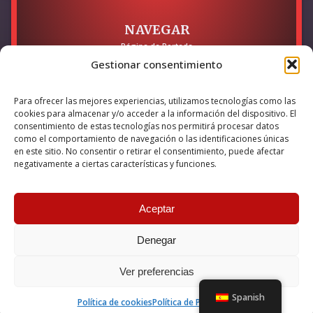
NAVEGAR
Página de Portada
Sobre mí / Contacto
Gestionar consentimiento
LEGAL
Para ofrecer las mejores experiencias, utilizamos tecnologías como las
Política de Privacidad
cookies para almacenar y/o acceder a la información del dispositivo. El
Política de Cookies
consentimiento de estas tecnologías nos permitirá procesar datos
Accesibilidad
como el comportamiento de navegación o las identificaciones únicas
en este sitio. No consentir o retirar el consentimiento, puede afectar
Esta empresa ha sido beneficiaria del bono Kit Digital y lo ha
negativamente a ciertas características y funciones.
utilizado para la solución digital: Sitio web y presencia en
internet, financiado por la Unión Europea – NextGeneration EU
Aceptar
Denegar
© 2026 Guillermo Martínez | Todos los derechos reservados |
Powered by
Anova IT
Ver preferencias
Spanish
Política de cookies
Política de Privacidad