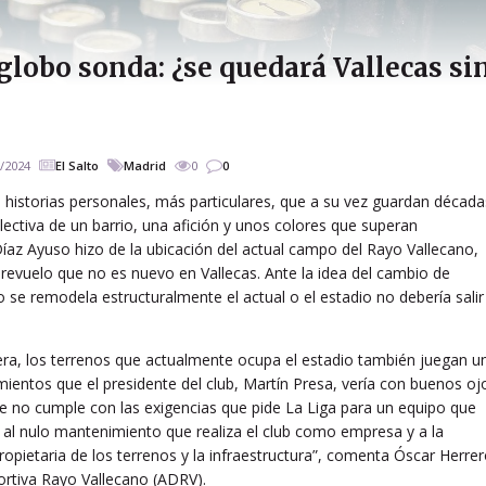
globo sonda: ¿se quedará Vallecas si
/2024
El Salto
Madrid
0
0
s historias personales, más particulares, que a su vez guardan década
tiva de un barrio, una afición y unos colores que superan
az Ayuso hizo de la ubicación del actual campo del Rayo Vallecano,
n revuelo que no es nuevo en Vallecas. Ante la idea del cambio de
o se remodela estructuralmente el actual o el estadio no debería salir
fera, los terrenos que actualmente ocupa el estadio también juegan u
entos que el presidente del club, Martín Presa, vería con buenos oj
que no cumple con las exigencias que pide La Liga para un equipo que
 al nulo mantenimiento que realiza el club como empresa y a la
opietaria de los terrenos y la infraestructura”, comenta Óscar Herrer
ortiva Rayo Vallecano (ADRV).