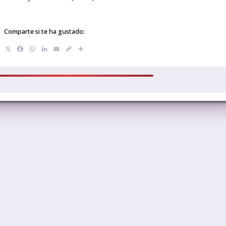
Comparte si te ha gustado:
X
Facebook
WhatsApp
LinkedIn
Email
Copy
Compartir
Link