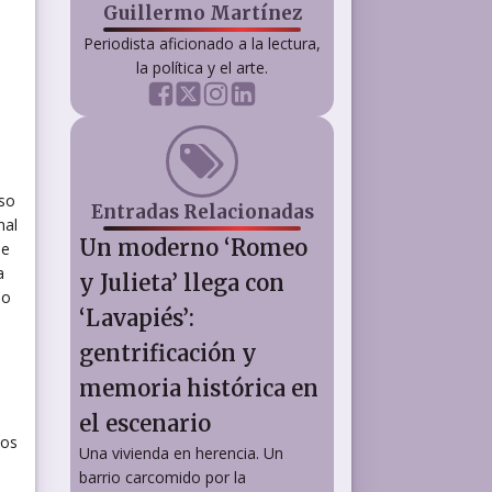
Guillermo Martínez
Periodista aficionado a la lectura,
la política y el arte.
so
Entradas Relacionadas
nal
Un moderno ‘Romeo
ue
a
y Julieta’ llega con
do
‘Lavapiés’:
gentrificación y
memoria histórica en
el escenario
los
Una vivienda en herencia. Un
barrio carcomido por la