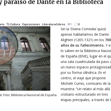
y paraíso de Dante en la Biblioteca
ario
Cultura
,
Exposiciones
,
Literatura/Libros
1
0
Sin la ‘Divina Comedia’ quizá
apenas hablaríamos de Dante
Alighieri (1265-1321) en los
700
años de su fallecimiento.
Y e
lo saben en la Biblioteca Nacio
de España (BNE), lugar en el q
una sala cuadriculada da paso 
un nuevo espacio protagoniza
por su forma cilíndrica. En el
centro, el viaje que propone
Michele Curnis, comisario de la
muestra: “Un relato al más allá
cristiano estructurado en tres
l. Foto: Biblioteca Nacional de España.
etapas principales, a través de 