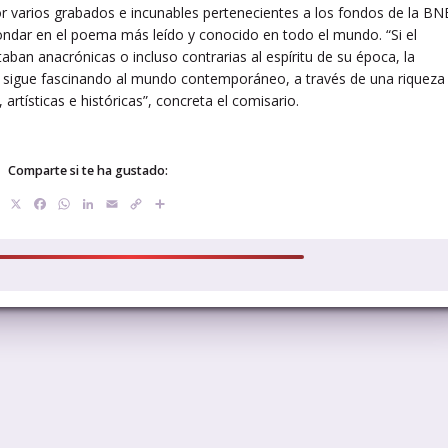
varios grabados e incunables pertenecientes a los fondos de la BN
hondar en el poema más leído y conocido en todo el mundo. “Si el
taban anacrónicas o incluso contrarias al espíritu de su época, la
ria sigue fascinando al mundo contemporáneo, a través de una riqueza
artísticas e históricas”, concreta el comisario.
Comparte si te ha gustado:
X
Facebook
WhatsApp
LinkedIn
Email
Copy
Compartir
Link