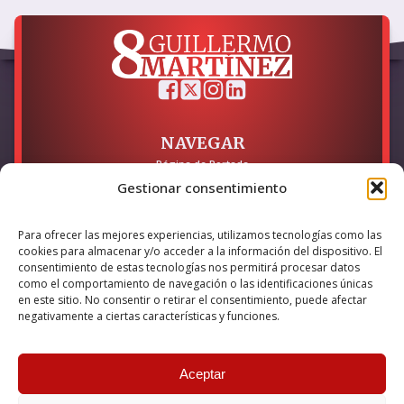
NAVEGAR
Página de Portada
Sobre mí / Contacto
Gestionar consentimiento
LEGAL
Para ofrecer las mejores experiencias, utilizamos tecnologías como las
Política de Privacidad
cookies para almacenar y/o acceder a la información del dispositivo. El
Política de Cookies
consentimiento de estas tecnologías nos permitirá procesar datos
Accesibilidad
como el comportamiento de navegación o las identificaciones únicas
en este sitio. No consentir o retirar el consentimiento, puede afectar
Esta empresa ha sido beneficiaria del bono Kit Digital y lo ha
negativamente a ciertas características y funciones.
utilizado para la solución digital: Sitio web y presencia en
internet, financiado por la Unión Europea – NextGeneration EU
Aceptar