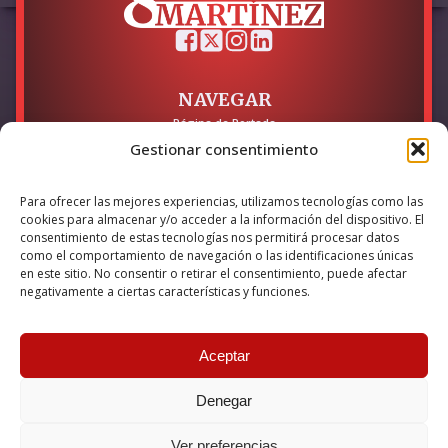
NAVEGAR
Página de Portada
Sobre mí / Contacto
Gestionar consentimiento
LEGAL
Para ofrecer las mejores experiencias, utilizamos tecnologías como las
Política de Privacidad
cookies para almacenar y/o acceder a la información del dispositivo. El
Política de Cookies
consentimiento de estas tecnologías nos permitirá procesar datos
Accesibilidad
como el comportamiento de navegación o las identificaciones únicas
en este sitio. No consentir o retirar el consentimiento, puede afectar
Esta empresa ha sido beneficiaria del bono Kit Digital y lo ha
negativamente a ciertas características y funciones.
utilizado para la solución digital: Sitio web y presencia en
internet, financiado por la Unión Europea – NextGeneration EU
Aceptar
Denegar
© 2026 Guillermo Martínez | Todos los derechos reservados |
Powered by
Anova IT
Ver preferencias