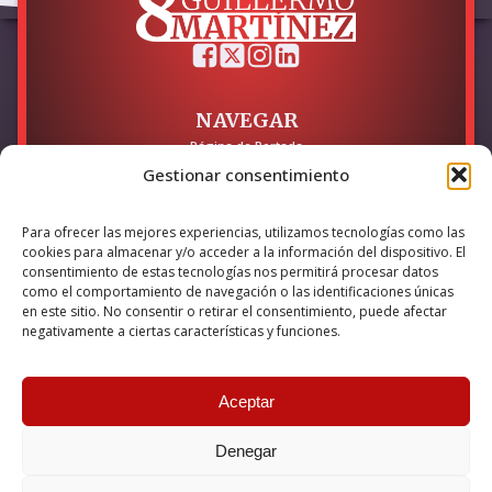
NAVEGAR
Página de Portada
Sobre mí / Contacto
Gestionar consentimiento
LEGAL
Para ofrecer las mejores experiencias, utilizamos tecnologías como las
Política de Privacidad
cookies para almacenar y/o acceder a la información del dispositivo. El
Política de Cookies
consentimiento de estas tecnologías nos permitirá procesar datos
Accesibilidad
como el comportamiento de navegación o las identificaciones únicas
en este sitio. No consentir o retirar el consentimiento, puede afectar
Esta empresa ha sido beneficiaria del bono Kit Digital y lo ha
negativamente a ciertas características y funciones.
utilizado para la solución digital: Sitio web y presencia en
internet, financiado por la Unión Europea – NextGeneration EU
Aceptar
Denegar
© 2026 Guillermo Martínez | Todos los derechos reservados |
Powered by
Anova IT