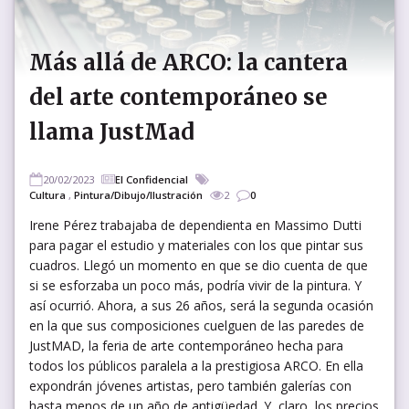
Más allá de ARCO: la cantera
del arte contemporáneo se
llama JustMad
20/02/2023
El Confidencial
Cultura
,
Pintura/Dibujo/Ilustración
2
0
Irene Pérez trabajaba de dependienta en Massimo Dutti
para pagar el estudio y materiales con los que pintar sus
cuadros. Llegó un momento en que se dio cuenta de que
si se esforzaba un poco más, podría vivir de la pintura. Y
así ocurrió. Ahora, a sus 26 años, será la segunda ocasión
en la que sus composiciones cuelguen de las paredes de
JustMAD, la feria de arte contemporáneo hecha para
todos los públicos paralela a la prestigiosa ARCO. En ella
expondrán jóvenes artistas, pero también galerías con
hasta menos de un año de antigüedad. Y, claro, los precios