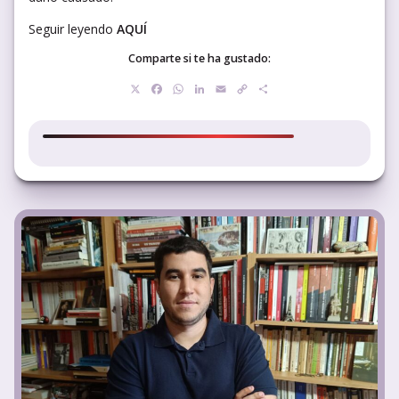
Seguir leyendo
AQUÍ
Comparte si te ha gustado:
X
Facebook
WhatsApp
LinkedIn
Email
Copy
Compartir
Link