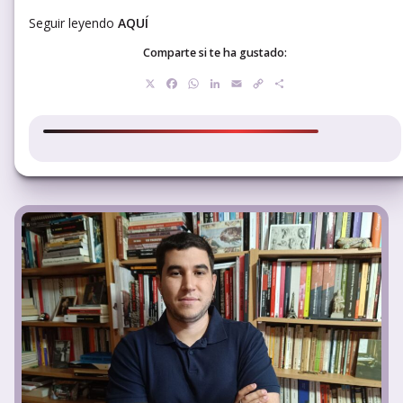
Seguir leyendo
AQUÍ
Comparte si te ha gustado:
X
Facebook
WhatsApp
LinkedIn
Email
Copy
Compartir
Link