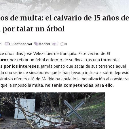
os de multa: el calvario de 15 años d
 por talar un árbol
25
El Confidencial
Madrid
6
0
ace unos días José Vélez duerme tranquilo. Este vecino de
El
euros
por retirar un árbol enfermo de su finca tras una tormenta,
s por los intereses
. Jamás pensó que sacar de sus terrenos aquel
da una serie de sinsabores que le han llevado incluso a sufrir depresi
trativo número 18 de Madrid ha anulado la penalización al considera
 que le impuso la multa,
no tenía competencias para ello.