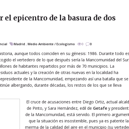
r el epicentro de la basura de dos
ncial
Madrid
,
Medio Ambiente / Ecologismo
0
0
historia, aunque todos coinciden en su génesis: 1986. Durante todo e
acogido el vertedero de lo que después sería la Mancomunidad del Sur
illones de habitantes repartidos por más de 70 municipios. La
siduos actuales y la creación de otras nuevas en la localidad ha
icepresidente de la Mancomunidad, empezando así una batalla que se
ntinúe albergando, durante décadas, los restos de los que se lleva
El cruce de acusaciones entre Diego Ortiz, actual alcal
de Pinto, y Sara Hernández, edil de
Getafe
y president
de la Mancomunidad, está servido. El primero argumen
que la situación es insostenible, pues ya es patente la
merma de la calidad del aire en el municipio (su vertede