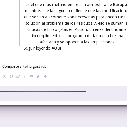
es el que más metano emite a la atmósfera de
Europ
mientras que la segunda defiende que las modificacion
que se van a acometer son necesarias para encontrar 
solución al problema de los residuos. A ello se suman l
críticas de Ecologistas en Acción, quienes denuncian e
incumplimiento del programa de fauna en la zona
afectada y se oponen a las ampliaciones.
Seguir leyendo
AQUÍ
Comparte si te ha gustado:
X
Facebook
WhatsApp
LinkedIn
Email
Copy
Compartir
Link