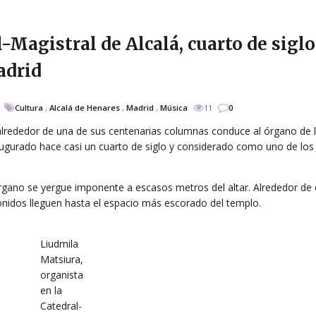
l-Magistral de Alcalá, cuarto de siglo
adrid
Cultura
,
Alcalá de Henares
,
Madrid
,
Música
11
0
lrededor de una de sus centenarias columnas conduce al órgano de 
augurado hace casi un cuarto de siglo y considerado como uno de los
rgano se yergue imponente a escasos metros del altar. Alrededor de é
onidos lleguen hasta el espacio más escorado del templo.
Liudmila
Matsiura,
organista
en la
Catedral-