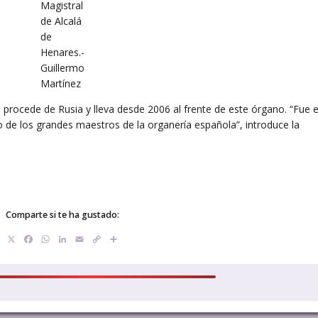
Magistral
de Alcalá
de
Henares.-
Guillermo
Martínez
 procede de Rusia y lleva desde 2006 al frente de este órgano. “Fue e
o de los grandes maestros de la organería española”, introduce la
Comparte si te ha gustado:
X
Facebook
WhatsApp
LinkedIn
Email
Copy
Compartir
Link