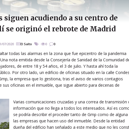
s siguen acudiendo a su centro de
lí se originó el rebrote de Madrid
1/07/2020
El Salto
0
0
saltar todas las alarmas en la zona que fue epicentro de la pandemia
 Una nota emitida desde la Consejería de Sanidad de la Comunidad d
adores, de entre 18 y 54 años, el 3 de julio. Y hasta ahí toda la
ico. Por otro lado, un edificio de oficinas situado en la calle Conde
Gmp, la empresa que lo gestiona, tras el aviso de varios contagios
 sus oficinas en el inmueble, que sigue abierto para decenas de
Varias comunicaciones cruzadas y una correa de transmisión 
información que no llega a todos los interesados. Así es com
se podría describir el proceder tanto de Gmp como de alguna
las empresas que hacen uso del inmueble. Desde la entidad
dueña del edificio han señalado a este medio que no les cons