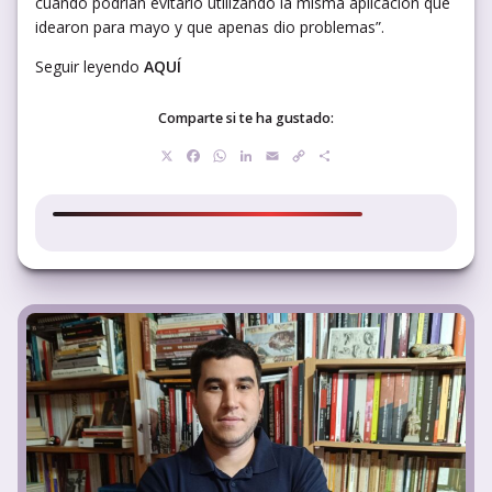
cuando podrían evitarlo utilizando la misma aplicación que
idearon para mayo y que apenas dio problemas”.
Seguir leyendo
AQUÍ
Comparte si te ha gustado:
X
Facebook
WhatsApp
LinkedIn
Email
Copy
Compartir
Link