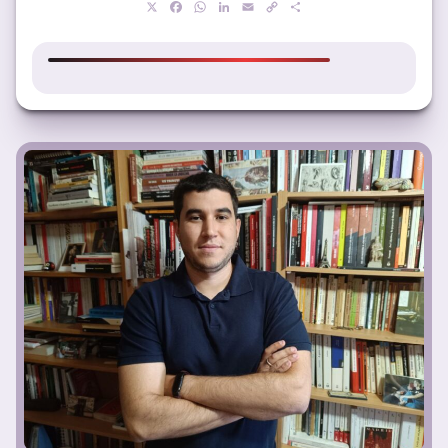
X
Facebook
WhatsApp
LinkedIn
Email
Copy
Compartir
Link