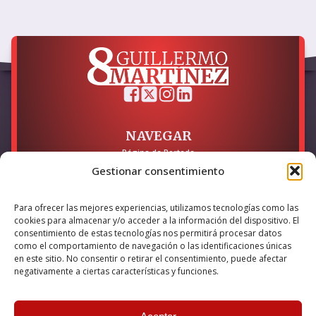
NAVEGAR
Página de Portada
Sobre mí / Contacto
Gestionar consentimiento
LEGAL
Para ofrecer las mejores experiencias, utilizamos tecnologías como las
Política de Privacidad
cookies para almacenar y/o acceder a la información del dispositivo. El
Política de Cookies
consentimiento de estas tecnologías nos permitirá procesar datos
Accesibilidad
como el comportamiento de navegación o las identificaciones únicas
en este sitio. No consentir o retirar el consentimiento, puede afectar
Esta empresa ha sido beneficiaria del bono Kit Digital y lo ha
negativamente a ciertas características y funciones.
utilizado para la solución digital: Sitio web y presencia en
internet, financiado por la Unión Europea – NextGeneration EU