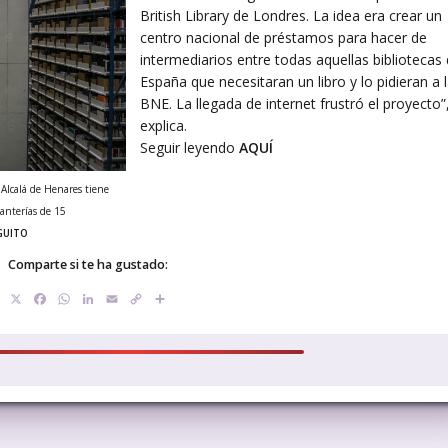
British Library de Londres. La idea era crear un
centro nacional de préstamos para hacer de
intermediarios entre todas aquellas bibliotecas
España que necesitaran un libro y lo pidieran a 
BNE. La llegada de internet frustró el proyecto”
explica.
Seguir leyendo
AQUÍ
 Alcalá de Henares tiene
anterías de 15
GUITO
Comparte si te ha gustado:
X
Facebook
WhatsApp
LinkedIn
Email
Copy
Compartir
Link