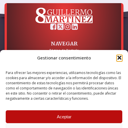
NAVEGAR
Página de Portada
Sobre mí / Contacto
Gestionar consentimiento
LEGAL
Para ofrecer las mejores experiencias, utilizamos tecnologías como las
Política de Privacidad
cookies para almacenar y/o acceder a la información del dispositivo. El
Política de Cookies
consentimiento de estas tecnologías nos permitirá procesar datos
Accesibilidad
como el comportamiento de navegación o las identificaciones únicas
en este sitio. No consentir o retirar el consentimiento, puede afectar
Esta empresa ha sido beneficiaria del bono Kit Digital y lo ha
negativamente a ciertas características y funciones.
utilizado para la solución digital: Sitio web y presencia en
internet, financiado por la Unión Europea – NextGeneration EU
Aceptar