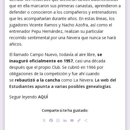
que en ella marcaron sus primeras canastas, aprendieron a
defender o conocieron a los compañeros y entrenadores
que les acompañarían durante años. En estas líneas, los
jugadores Vicente Ramos y Nacho Azofra, así como el
entrenador Pepu Hernández, realizan su particular
recorrido sentimental por una Nevera que nunca se hará
añicos.
El llamado Campo Nuevo, todavía al aire libre,
se
inauguró oficialmente en 1957
, casi una década
después que el propio Club. Se cubrió en 1966 por
obligaciones de la competición y fue ahí cuando
se
rebautizó a la cancha
como La Nevera.
La web del
Estudiantes apunta a varias posibles genealogías
.
Seguir leyendo
AQUÍ
Comparte si te ha gustado:
X
Facebook
WhatsApp
LinkedIn
Email
Copy
Compartir
Link