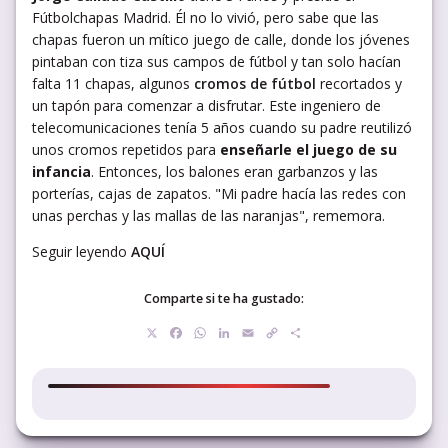
Fútbolchapas Madrid. Él no lo vivió, pero sabe que las
chapas fueron un mítico juego de calle, donde los jóvenes
pintaban con tiza sus campos de fútbol y tan solo hacían
falta 11 chapas, algunos
cromos de fútbol
recortados y
un tapón para comenzar a disfrutar. Este ingeniero de
telecomunicaciones tenía 5 años cuando su padre reutilizó
unos cromos repetidos para
enseñarle el juego de su
infancia
. Entonces, los balones eran garbanzos y las
porterías, cajas de zapatos. "Mi padre hacía las redes con
unas perchas y las mallas de las naranjas", rememora.
Seguir leyendo
AQUÍ
Comparte si te ha gustado:
X
Facebook
WhatsApp
LinkedIn
Email
Copy
Compartir
Link