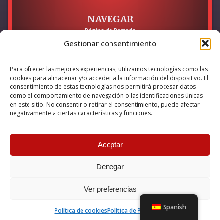
NAVEGAR
Página de Portada
Sobre mí / Contacto
Gestionar consentimiento
LEGAL
Para ofrecer las mejores experiencias, utilizamos tecnologías como las
Política de Privacidad
cookies para almacenar y/o acceder a la información del dispositivo. El
Política de Cookies
consentimiento de estas tecnologías nos permitirá procesar datos
Accesibilidad
como el comportamiento de navegación o las identificaciones únicas
en este sitio. No consentir o retirar el consentimiento, puede afectar
Esta empresa ha sido beneficiaria del bono Kit Digital y lo ha
negativamente a ciertas características y funciones.
utilizado para la solución digital: Sitio web y presencia en
internet, financiado por la Unión Europea – NextGeneration EU
Aceptar
Denegar
© 2026 Guillermo Martínez | Todos los derechos reservados |
Powered by
Anova IT
Ver preferencias
Spanish
Política de cookies
Política de Privacidad