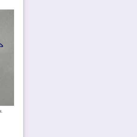
s.
partir