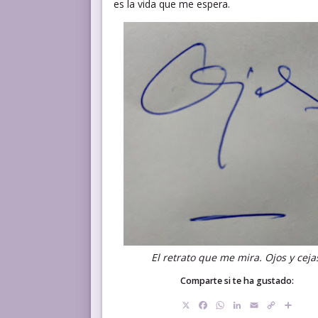
es la vida que me espera.
El retrato que me mira. Ojos y ceja
Comparte si te ha gustado:
X
Facebook
WhatsApp
LinkedIn
Email
Copy
Com
Link