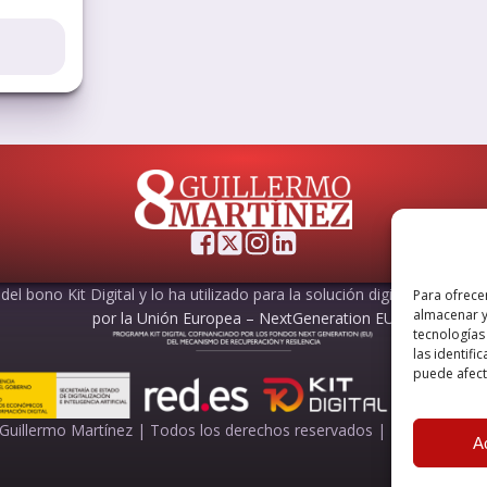
el bono Kit Digital y lo ha utilizado para la solución digital: Sitio web
Para ofrece
almacenar y
por la Unión Europea – NextGeneration EU
tecnologías
las identifi
puede afecta
Guillermo Martínez | Todos los derechos reservados |
Powered by
A
A