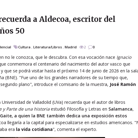
recuerda a Aldecoa, escritor del
años 50
dencial
Cultura
,
Literatura/Libros
,
Madrid
2
0
uien no le conozca, que le descubra. Con esa vocación nace
Ignacio
n que conmemora el centenario del nacimiento del autor vasco que
d
y que se podrá visitar hasta el próximo 14 de junio de 2026 en la sal
aña (BNE). "Fue uno de los grandes narradores de su tiempo que,
 segundo plano", introduce el comisario de la muestra,
José Ramón
 Universidad de Valladolid (UVa) recuerda que el autor de libros
e y Parte de una historia
estudió Filosofía y Letras en
Salamanca
,
aite, a quien la BNE también dedica una exposición estos
a llegaría a la capital para especializarse en estudios americanos. 
saba era
la vida cotidiana
", comenta el experto.