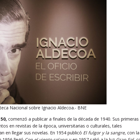
oteca Nacional sobre Ignacio Aldecoa.- BNE
 50,
comenzó a publicar a finales de la década de 1940. Sus primeras
s en revistas de la época, universitarias o culturales, tales
ían en llegar sus novelas. En 1954 publicó
El fulgor y la sangre
, con la
en 1956 llegó
Con el viento solano
; y en 1957 salió a la luz
Gran Sol
, c