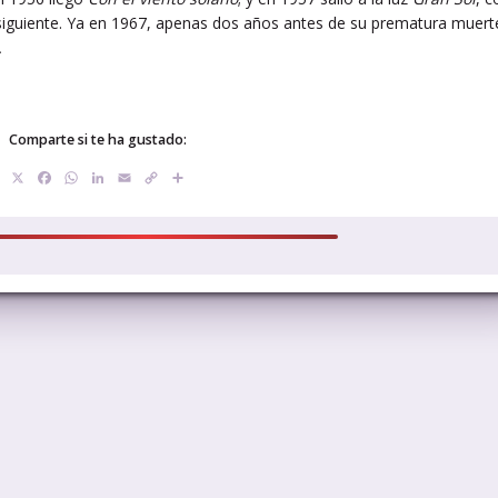
ño siguiente. Ya en 1967, apenas dos años antes de su prematura muert
.
Comparte si te ha gustado:
X
Facebook
WhatsApp
LinkedIn
Email
Copy
Compartir
Link