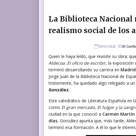
La Biblioteca Nacional 
realismo social de los 
09/01/2026
El Confi
Quien le haya leído, que revisite su obra; q
Aldecoa. El oficio de escribir
, la exposició
terminó desarrollando su carrera en
Madri
Jorge Juan de la Biblioteca Nacional de Esp
tristemente, ha quedado algo relegado a un
González.
Este catedrático de Literatura Española en la
como
El gran mercado, El fulgor y la sangr
ciudad en la que conoció a
Carmen Martín G
días.
González apunta que, más tarde, Aldeco
terminó esa formación. A él lo que le intere