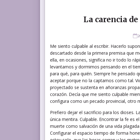
La carencia de
2
Me siento culpable al escribir. Hacerlo supo
descartado desde la primera premisa que me 
ella, en ocasiones, significa no ir todo lo 
levantamos y dormimos pensando en el tiemp
para qué, para quién. Siempre he pensado q
aceptar porque no la captamos como tal. Vic
proyectado se sustenta en añoranzas propa
corazón. Decía que me siento culpable mien
configura como un pecado provincial, otro m
Prefiero dejar el sacrificio para los dioses.
única mentira. Culpable. Encontrar la fe es
muerte como salvación de una vida plagada d
Configurar el espacio tiempo de forma hon
estoy solo, que las horas corren y los metro