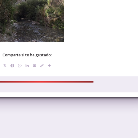
Comparte si te ha gustado:
X
Facebook
WhatsApp
LinkedIn
Email
Copy
Compartir
Link