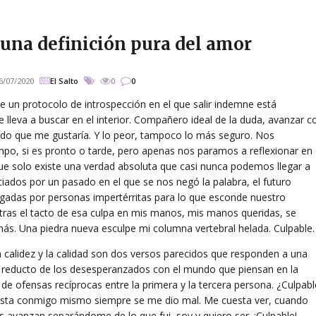
 una definición pura del amor
6/07/2020
El Salto
0
0
ne un protocolo de introspección en el que salir indemne está
lleva a buscar en el interior. Compañero ideal de la duda, avanzar c
rápido que me gustaría. Y lo peor, tampoco lo más seguro. Nos
o, si es pronto o tarde, pero apenas nos paramos a reflexionar en 
ue solo existe una verdad absoluta que casi nunca podemos llegar a
iados por un pasado en el que se nos negó la palabra, el futuro
gadas por personas impertérritas para lo que esconde nuestro
tras el tacto de esa culpa en mis manos, mis manos queridas, se
ás. Una piedra nueva esculpe mi columna vertebral helada. Culpable.
 La calidez y la calidad son dos versos parecidos que responden a una
 el reducto de los desesperanzados con el mundo que piensan en la
e ofensas recíprocas entre la primera y la tercera persona. ¿Culpabl
esta conmigo mismo siempre se me dio mal. Me cuesta ver, cuando
s avanzan separándome de lo que fui, soy y quiero ser. ¡Culpable!