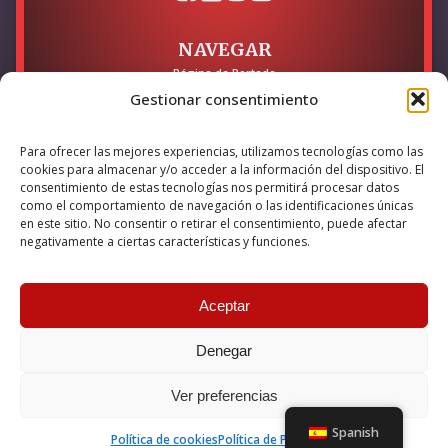
NAVEGAR
Página de Portada
Sobre mí / Contacto
Gestionar consentimiento
LEGAL
Para ofrecer las mejores experiencias, utilizamos tecnologías como las
Política de Privacidad
cookies para almacenar y/o acceder a la información del dispositivo. El
Política de Cookies
consentimiento de estas tecnologías nos permitirá procesar datos
Accesibilidad
como el comportamiento de navegación o las identificaciones únicas
en este sitio. No consentir o retirar el consentimiento, puede afectar
Esta empresa ha sido beneficiaria del bono Kit Digital y lo ha
negativamente a ciertas características y funciones.
utilizado para la solución digital: Sitio web y presencia en
internet, financiado por la Unión Europea – NextGeneration EU
Aceptar
Denegar
© 2026 Guillermo Martínez | Todos los derechos reservados |
Powered by
Anova IT
Ver preferencias
Spanish
Política de cookies
Política de Privacidad