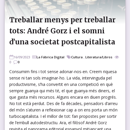
Treballar menys per treballar
tots: André Gorz i el somni
d’una societat postcapitalista
16/09/2023
La Fábrica Digital
Cultura
,
Literatura/Libros
0
0
Consumim fins i tot sense adonar-nos-en. Creem riquesa
sense ni tan sols imaginar-ho. La vida, intervinguda pel
productivisme, s’ha convertit en una competició en què
sempre guanya qui més té, el que guanya més diners, el
que gasta més recursos. Alguns encara en diuen progrés.
No tot està perdut. Des de fa dècades, pensadors d’arreu
del món s’aturen a reflexionar cap a on ens porta un món
turbocapitalista. I el millor de tot: fan propostes per sortir
de l’embull autodestructiu. Ara, el filòsof André Gorz
revisita el panorama editorial espanyol mitjançant una