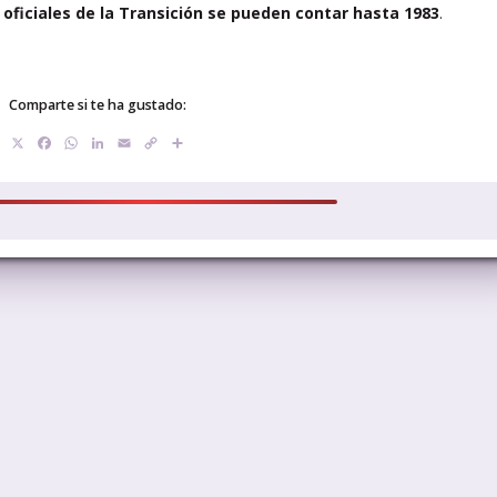
s oficiales de la Transición se pueden contar hasta 1983
.
Comparte si te ha gustado:
X
Facebook
WhatsApp
LinkedIn
Email
Copy
Compartir
Link