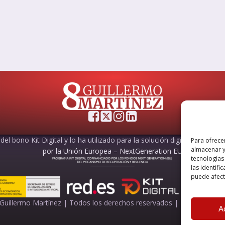
el bono Kit Digital y lo ha utilizado para la solución digital: Sitio web
Para ofrece
almacenar y
por la Unión Europea – NextGeneration EU
tecnologías
las identifi
puede afecta
Guillermo Martínez | Todos los derechos reservados |
Powered by
A
A