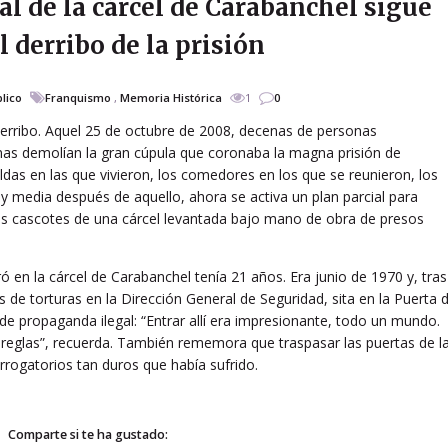
l de la cárcel de Carabanchel sigue
l derribo de la prisión
lico
Franquismo
,
Memoria Histórica
1
0
 derribo. Aquel 25 de octubre de 2008, decenas de personas
s demolían la gran cúpula que coronaba la magna prisión de
das en las que vivieron, los comedores en los que se reunieron, los
y media después de aquello, ahora se activa un plan parcial para
 los cascotes de una cárcel levantada bajo mano de obra de presos
 en la cárcel de Carabanchel tenía 21 años. Era junio de 1970 y, tras
de torturas en la Dirección General de Seguridad, sita en la Puerta d
 de propaganda ilegal: “Entrar allí era impresionante, todo un mundo.
 reglas”, recuerda. También rememora que traspasar las puertas de l
terrogatorios tan duros que había sufrido.
Comparte si te ha gustado: