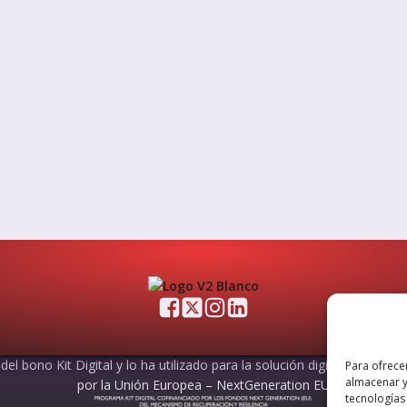
el bono Kit Digital y lo ha utilizado para la solución digital: Sitio web
Para ofrece
almacenar y
por la Unión Europea – NextGeneration EU
tecnologías