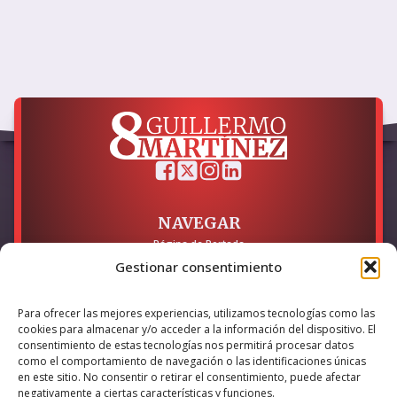
NAVEGAR
Página de Portada
Sobre mí / Contacto
Gestionar consentimiento
LEGAL
Para ofrecer las mejores experiencias, utilizamos tecnologías como las
Política de Privacidad
cookies para almacenar y/o acceder a la información del dispositivo. El
Política de Cookies
consentimiento de estas tecnologías nos permitirá procesar datos
Accesibilidad
como el comportamiento de navegación o las identificaciones únicas
en este sitio. No consentir o retirar el consentimiento, puede afectar
Esta empresa ha sido beneficiaria del bono Kit Digital y lo ha
negativamente a ciertas características y funciones.