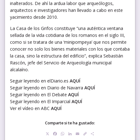
inalterados. De ahí la ardua labor que arqueólogos,
arquitectos e investigadores han llevado a cabo en este
yacimiento desde 2010.
La Casa de los Grifos constituye “una auténtica ventana
sellada de la vida cotidiana de los romanos en el siglo III,
como si se tratara de una ‘minipompeya’ que nos permite
conocer no solo los bienes materiales con los que contaba
la casa, sino la estructura del edificio”, explica Sebastián
Rascón, jefe del Servicio de Arqueología municipal
alcalaíno.
Seguir leyendo en elDiario.es
AQUÍ
Seguir leyendo en Diario de Navarra
AQUÍ
Seguir leyendo en El Debate
AQUÍ
Seguir leyendo en El Imparcial
AQUÍ
Ver el vídeo en ABC
AQUÍ
Comparte si te ha gustado:
X
Facebook
WhatsApp
LinkedIn
Email
Copy
Compartir
Link