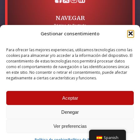
NAVEGAR
Página de Portada
Sobre mí / Contacto
Gestionar consentimiento
LEGAL
Para ofrecer las mejores experiencias, utilizamos tecnologías como las
Política de Privacidad
cookies para almacenar y/o acceder a la información del dispositivo. El
Política de Cookies
consentimiento de estas tecnologías nos permitirá procesar datos
Accesibilidad
como el comportamiento de navegación o las identificaciones únicas
en este sitio. No consentir o retirar el consentimiento, puede afectar
Esta empresa ha sido beneficiaria del bono Kit Digital y lo ha
negativamente a ciertas características y funciones.
utilizado para la solución digital: Sitio web y presencia en
internet, financiado por la Unión Europea – NextGeneration EU
Aceptar
Denegar
© 2026 Guillermo Martínez | Todos los derechos reservados |
Powered by
Anova IT
Ver preferencias
Spanish
Política de cookies
Política de Privacidad