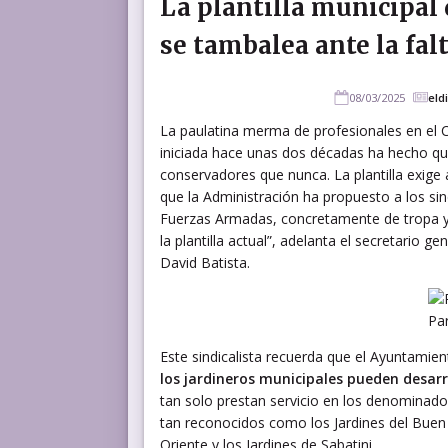
La plantilla municipal 
se tambalea ante la fal
08/03/2025
eld
La paulatina merma de profesionales en el C
iniciada hace unas dos décadas ha hecho que
conservadores que nunca. La plantilla exige 
que la Administración ha propuesto a los si
Fuerzas Armadas, concretamente de tropa y m
la plantilla actual”, adelanta el secretario 
David Batista.
Par
Este sindicalista recuerda que el Ayuntamien
los jardineros municipales pueden desarr
tan solo prestan servicio en los denominados 
tan reconocidos como los Jardines del Buen Re
Oriente y los Jardines de Sabatini.