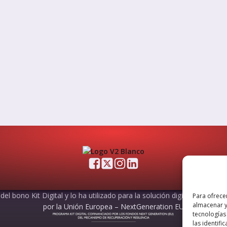
el bono Kit Digital y lo ha utilizado para la solución digital: Sitio web
Para ofrece
almacenar y
por la Unión Europea – NextGeneration EU
tecnologías
las identifi