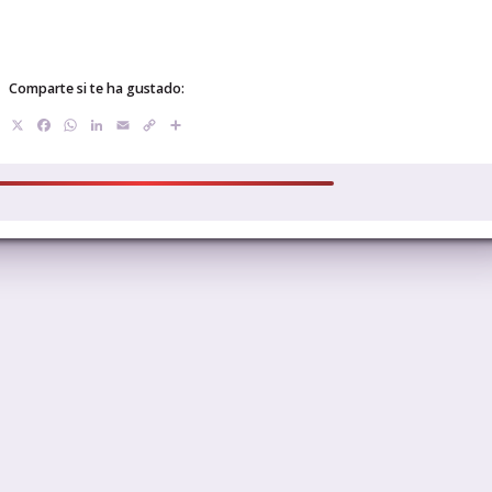
Comparte si te ha gustado:
X
Facebook
WhatsApp
LinkedIn
Email
Copy
Compartir
Link