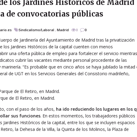
de los Jardines Históricos de Madrid
ta de convocatorias públicas
iario.es
Sindicalismo/Laboral
,
Madrid
0
0
uerpo de Jardinería del Ayuntamiento de Madrid tras la privatización
 los Jardines Históricos de la capital cuenten con menos
abrir una oferta pública de empleo para fortalecer el servicio mientra
ndicatos cubrir las vacantes mediante personal procedente de las
arinería. “Es probable que en cinco años se haya jubilado la mitad
general de UGT en los Servicios Generales del Consistorio madrileño,
que de El Retiro, en Madrid.
to, con el paso de los años,
ha ido reduciendo los lugares en los 
ollar sus funciones
. En estos momentos, los trabajadores públicos
Jardines Históricos de la capital, entre los que se incluyen espacios
tiro, la Dehesa de la Villa, la Quinta de los Molinos, la Plaza de