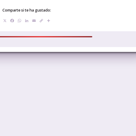
Comparte si te ha gustado:
X
Facebook
WhatsApp
LinkedIn
Email
Copy
Compartir
Link