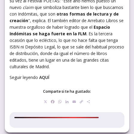
su vez al Festival POETAS: "Este año hemos puesto un
nuevo
claim
que simboliza bastante bien lo que buscamos
con Indómitas, que son
otras formas de lectura y de
creación
", explica. El también editor de Arrebato Libros se
muestra orgulloso de haber logrado que el
Espacio
Indómitas se haga fuerte en la FLM
. Es la tercera
ocasión que lo ecléctico, lo que no hace falta que tenga
ISBN ni Depósito Legal, lo que se sale del habitual proceso
de distribución, donde da igual el número de libros
editados, tiene un lugar en una de las grandes citas
culturales de Madrid.
Seguir leyendo
AQUÍ
Comparte si te ha gustado:
X
Facebook
WhatsApp
LinkedIn
Email
Copy
Compartir
Link